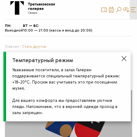
КУПИТЬ
СТАТЬ
БИЛЕТ
ДРУГОМ
ПН:
ВТ — ВС:
Выходной
10:00 — 21:00 (кассы и вход до 20:00)
Главная
Стать другом
Подарочная карта «Друг
Температурный режим
Уважаемые посетители, в залах Галереи
Музея» и карта лояльности
поддерживается специальный температурный режим:
+18-20°С. Просим вас учитывать это при посещении
музея.
Для вашего комфорта мы предоставляем уютные
пледы. Напоминаем, что в верхней одежде проход в
залы запрещен.