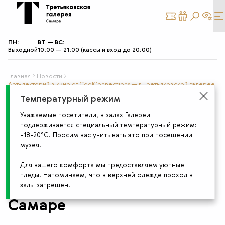
КУПИТЬ
СТАТЬ
БИЛЕТ
ДРУГОМ
ПН:
ВТ — ВС:
Выходной
10:00 — 21:00 (кассы и вход до 20:00)
Главная
Новости
Арт-лекторий в кино от CoolConnections — в Третьяковской галерее
в Самаре
Температурный режим
15 октября 2025
Уважаемые посетители, в залах Галереи
поддерживается специальный температурный режим:
+18-20°С. Просим вас учитывать это при посещении
Арт-лекторий в кино от
музея.
CoolConnections — в
Для вашего комфорта мы предоставляем уютные
пледы. Напоминаем, что в верхней одежде проход в
Третьяковской галерее в
залы запрещен.
Самаре