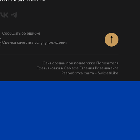
Сообщить об ошибке
Оценка качества услуг учреждения
Сайт создан при поддержке Попечителя
Третьяковки в Самаре Евгения Розенцвайга
Разработка сайта -
Swipe&Like