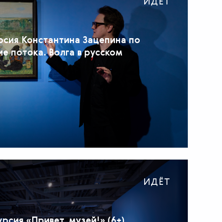
ИДЁТ
рсия Константина Зацепина по
е потока. Волга в русском
ИДЁТ
рсия «Привет, музей!» (6+)