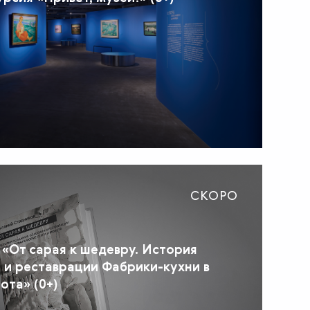
СКОРО
 «От сарая к шедевру. История
я и реставрации Фабрики-кухни в
ота» (0+)