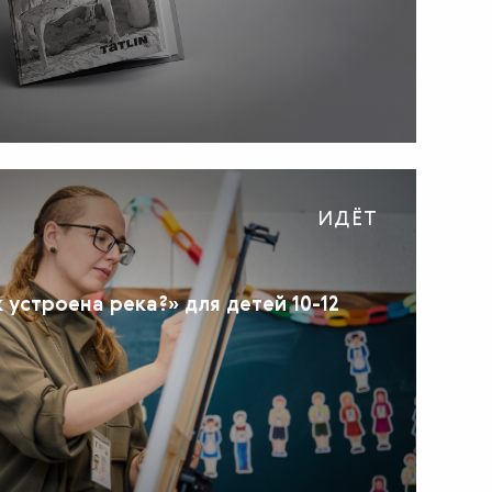
ИДЁТ
 устроена река?» для детей 10-12